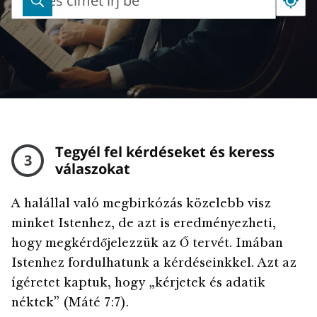
Teljes címet írj be
Teljes
címet
írj
be
Tegyél fel kérdéseket és keress
3
válaszokat
A halállal való megbirkózás közelebb visz
minket Istenhez, de azt is eredményezheti,
hogy megkérdőjelezzük az Ő tervét. Imában
Istenhez fordulhatunk a kérdéseinkkel. Azt az
ígéretet kaptuk, hogy „kérjetek és adatik
néktek” (Máté 7:7).