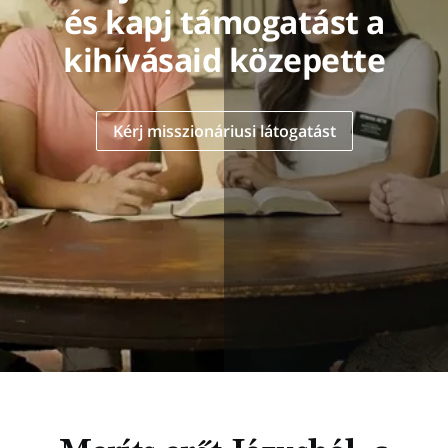
és kapj támogatást a
kihívásaid közepette
Kérj misszionáriusi látogatást