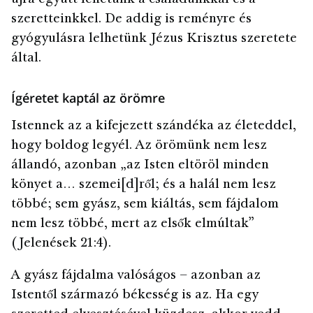
szeretteinkkel. De addig is reményre és
gyógyulásra lelhetünk Jézus Krisztus szeretete
által.
Ígéretet kaptál az örömre
Istennek az a kifejezett szándéka az életeddel,
hogy boldog legyél. Az örömünk nem lesz
állandó, azonban „az Isten eltöröl minden
könyet a… szemei[d]ről; és a halál nem lesz
többé; sem gyász, sem kiáltás, sem fájdalom
nem lesz többé, mert az elsők elmúltak”
(Jelenések 21:4).
A gyász fájdalma valóságos – azonban az
Istentől származó békesség is az. Ha egy