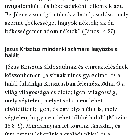
nyugalomként és békességként jellemzik azt.
Ez Jézus azon ígéretének a beteljesedése, mely
szerint „békességet hagyok néktek; az én
békességemet adom néktek” (János 14:27).
Jézus Krisztus mindenki számára legyőzte a
halált
Jézus Krisztus áldozatának és engesztelésének
köszönhetően „a sírnak nincs győzelme, és a
halál fullánkja Krisztusban felemésztődik. Ő a
világ világossága és élete; igen, világosság,
mely végtelen, melyet soha nem lehet
elsötétíteni; igen, és egy olyan élet is, mely
végtelen, hogy nem lehet többé halál” (Móziás
16:8–9). Mindannyian fel fogunk támadni, és
újra együtt lehetünk a családunkkal és a