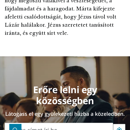
hogy megoszd valakivel a veszteségedet, a
fájdalmadat és a haragodat. Márta kifejezte
afeletti csalódottságát, hogy Jézus távol volt
Lázár halálakor. Jézus szeretetet tanúsított
iránta, és együtt sírt vele.
Erőre lelni egy
közösségben
Látogass el egy gyülekezeti házba a közeledben.