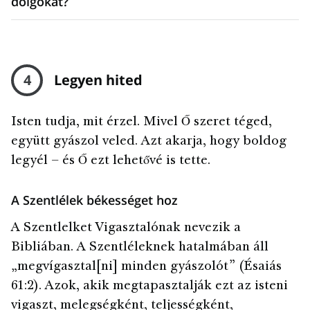
dolgokat?
Tudj meg többet a halál utáni életről
emlékezzen rá a mennyben. „És monda néki Jézus: Bizony
újraegyesül majd a saját feltámadt testével, és Isten elé
Nagyszerű gyógyulásra, vigaszra és békességre lelhetünk
mondom néked: Ma velem leszel a paradicsomban”
állíttatik.
Jézusban, a Szabadítónkban. Jézus ismeri a fájdalmunkat,
(Lukács 23:43).
mert ő már érezte azt. Ő meg tud gyógyítani bennünket. A
4
Legyen hited
Szabadító szerepe az, hogy „bekösse… a megtört szívűeket,
hogy hirdesse[n] a foglyoknak szabadulást, és a
megkötözötteknek megoldást” (Ésaiás 61:1). Imádkozz,
Isten tudja, mit érzel. Mivel Ő szeret téged,
hogy érezd az Ő békességét és gyógyító hatalmát az
együtt gyászol veled. Azt akarja, hogy boldog
életedben.
legyél – és Ő ezt lehetővé is tette.
A Szentlélek békességet hoz
A Szentlelket Vigasztalónak nevezik a
Bibliában. A Szentléleknek hatalmában áll
„megvígasztal[ni] minden gyászolót” (Ésaiás
61:2). Azok, akik megtapasztalják ezt az isteni
vigaszt, melegségként, teljességként,