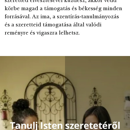
szeretted elvesztésével küzdesz, akkor vedd
körbe magad a támogatás és békesség minden
forrásával. Az ima, a szentírás-tanulmányozás
és a szeretteid támogatása által valódi
reményre és vigaszra lelhetsz.
Tanulj Isten szeretetéről