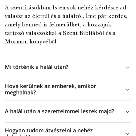
A szentírásokban Isten sok nehéz kérdésre ad
választ az életről és a halálról. Íme pár kérdés,
amely benned is felmerülhet, a hozzájuk
tartozó válaszokkal a Szent Bibliából és a
Mormon könyvéből.
Mi történik a halál után?
A halállal kapcsolatos bizonytalanság növelheti a gyászt. Jób
Hová kerülnek az emberek, amikor
azonban magabiztosan válaszolta meg ezt a kérdést: „[bár
meghalnak?
e test elpusztul, mégis] az én testemben látom meg
A halál az ember testének és lelkének a különválása. A
Istenemet” (vö. Jób 19:26). Jézus feltámadása miatt
A halál után a szeretteimmel leszek majd?
halál után a fizikai test visszatér a földbe, de mi a helyzet a
„Krisztusban… mindnyájan megeleveníttetnek”
lélekkel? A Mormon könyve elmagyarázza, hogy „minden
(1 Korinthusbeliek 15:22).
Igen. Amikor Jézus a kereszten haldoklott, egy hasonló
ember lelke, legyen az jó vagy gonosz, hazavitetik ahhoz az
Hogyan tudom átvészelni a nehéz
büntetésben részesített tolvaj arra kérte az Urat, hogy
Istenhez, aki életet adott neki” (Alma 40:11). Minden lélek