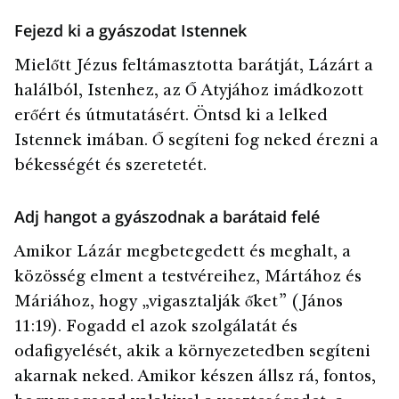
Fejezd ki a gyászodat Istennek
Mielőtt Jézus feltámasztotta barátját, Lázárt a
halálból, Istenhez, az Ő Atyjához imádkozott
erőért és útmutatásért. Öntsd ki a lelked
Istennek imában. Ő segíteni fog neked érezni a
békességét és szeretetét.
Adj hangot a gyászodnak a barátaid felé
Amikor Lázár megbetegedett és meghalt, a
közösség elment a testvéreihez, Mártához és
Máriához, hogy „vigasztalják őket” (János
11:19). Fogadd el azok szolgálatát és
odafigyelését, akik a környezetedben segíteni
akarnak neked. Amikor készen állsz rá, fontos,