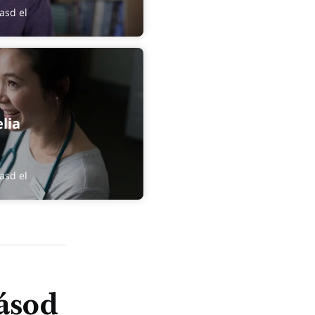
asd el
lia
asd el
tásod