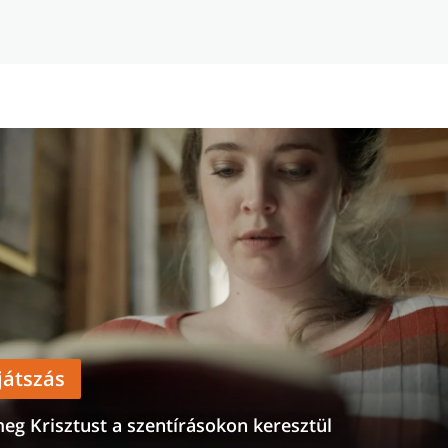
játszás
eg Krisztust a szentírásokon keresztül