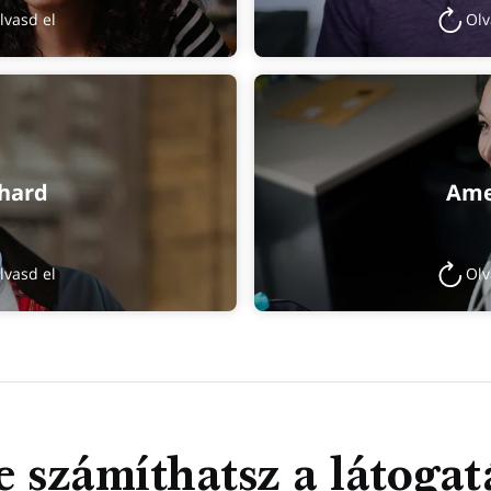
lvasd el
Olv
chard
Ame
lvasd el
Olv
 számíthatsz a látoga