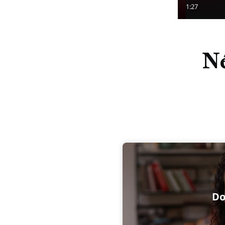
1:27
Né
Do