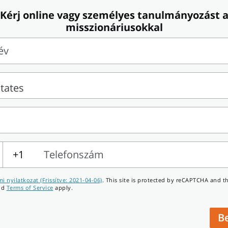
Kérj online vagy személyes tanulmányozást 
misszionáriusokkal
év
+1
Telefonszám
zám
i nyilatkozat (Frissítve: 2021-04-06)
. This site is protected by reCAPTCHA and t
nd
Terms of Service
apply.
B