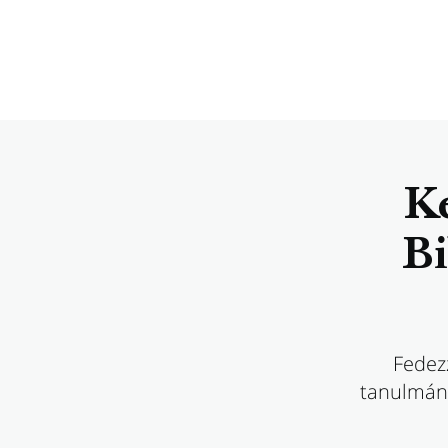
Ke
Bi
Fedezz
tanulmány