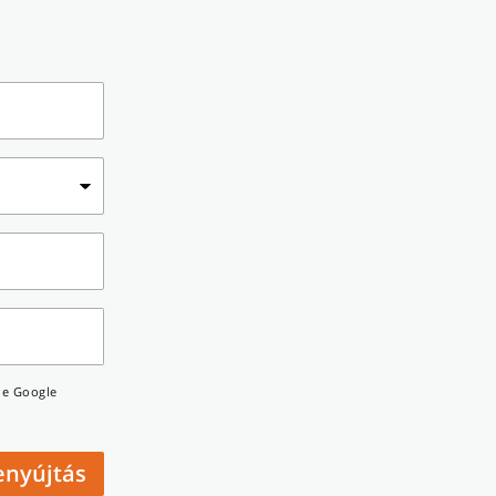
a
he Google
enyújtás