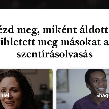
zd meg, miként áldott
ihletett meg másokat a
szentírásolvasás
niel
Shaqu