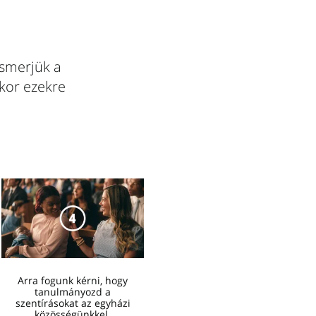
ismerjük a
dkor ezekre
Arra fogunk kérni, hogy
tanulmányozd a
szentírásokat az egyházi
közösségünkkel.