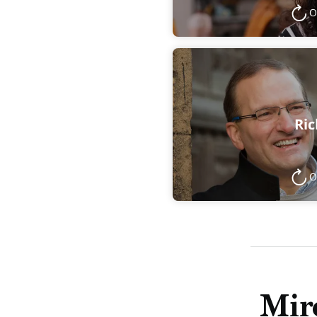
O
Ri
O
Mire