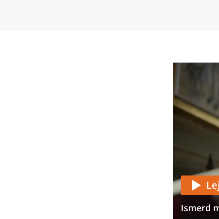
Le
Ismerd m