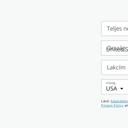
Teljes n
Teljes
név
Ország
Ország
Lakcím
Lakcím
ország
USA
Telefons
Lásd:
Adatvédelm
Privacy Policy
a