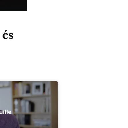
 és
ille