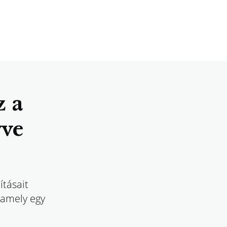
z a
yve
ításait
 amely egy