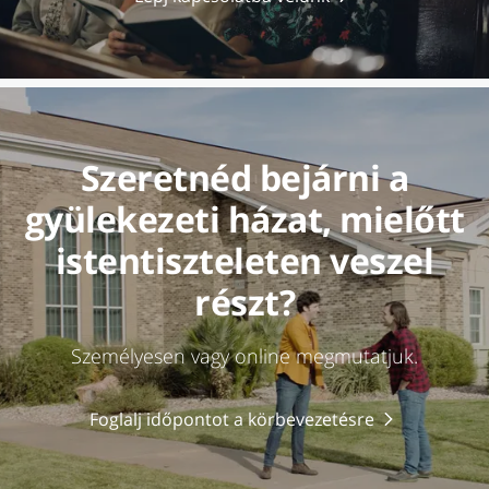
Szeretnéd bejárni a
gyülekezeti házat, mielőtt
istentiszteleten veszel
részt?
Személyesen vagy online megmutatjuk.
Foglalj időpontot a körbevezetésre