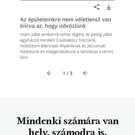
Az épületeinkre nem véletlenül van
kiírva az, hogy üdvözlünk
Isten jobb emberré tehet téged, te pedig jobb
egyházzá minket! Csatlakozz hozzánk,
miközben Mennyei Atyánknak és Jézusnak
hódolunk és megpróbálunk a tanításai szerint
élni.
1 / 3
Mindenki számára van
hely, számodra is.