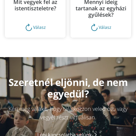
Mit vegyek fel az
Mennyi ideig
istentiszteletre?
tartanak az egyházi
gyűlések?
Válasz
Válasz
Szeretnél eljönni, de nem
egyedül?
Kérj meg valakit, hogy találkozzon veled ott, vagy
vegyél részt virtuálisan.
Lépj kapcsolatba velünk