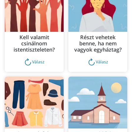
Egyedülálló felnőttek
Kell valamit
Részt vehetek
csinálnom
benne, ha nem
Vasárnapi gyűlések
istentiszteleten?
vagyok egyháztag?
Válasz
Válasz
Gondoskodás mindenkiről