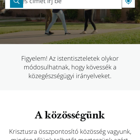
Teljes címet írj be
Teljes
címet
írj
be
Figyelem! Az istentiszteletek olykor
módosulhatnak, hogy kövessék a
közegészségügyi irányelveket.
A közösségünk
Krisztusra összpontosító közösség vagyunk,