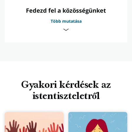
Fedezd fel a közösségünket
Több mutatása
Férfiak és nők csoportjai
Gyakori kérdések az
Gyermekek és fiatalok
istentiszteletről
Szolgálattétel: Hogyan szolgálunk
másokat