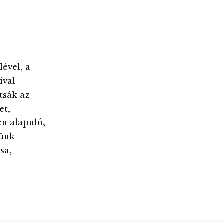
lével, a
ival
ítsák az
et,
en alapuló,
jünk
sa,