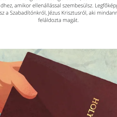
eidhez, amikor ellenállással szembesülsz. Legfőkép
sz a Szabadítónkról, Jézus Krisztusról, aki mindan
feláldozta magát.