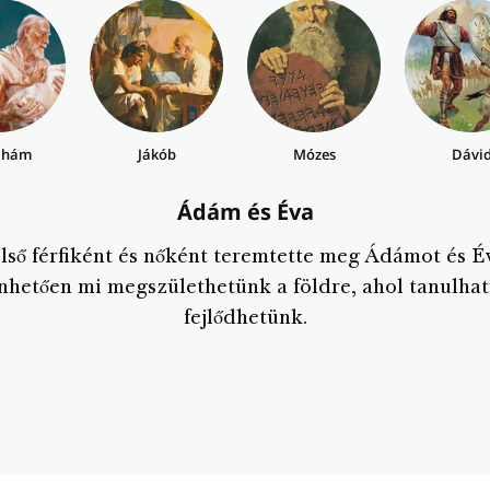
ahám
Jákób
Mózes
Dávi
Ádám és Éva
első férfiként és nőként teremtette meg Ádámot és É
nhetően mi megszülethetünk a földre, ahol tanulhat
fejlődhetünk.