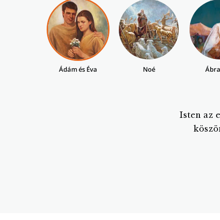
Ádám és Éva
Noé
Ábr
Isten az 
köszö