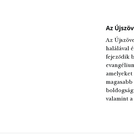
Az Újszö
Az Újszöve
halálával 
fejeződik b
evangélium
amelyeket 
magasabb t
boldogságr
valamint a