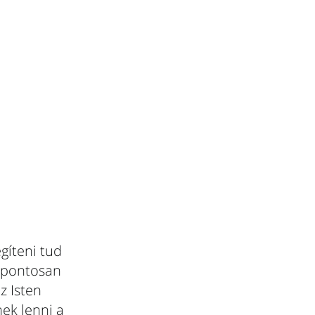
gíteni tud
a pontosan
z Isten
nek lenni a