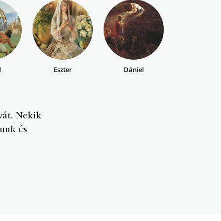
d
Eszter
Dániel
vát. Nekik
unk és