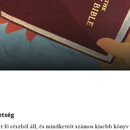
etség
ét fő részből áll, és mindkettőt számos kisebb könyv 