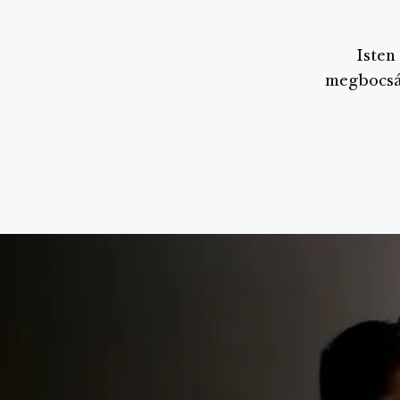
Isten
megbocsát