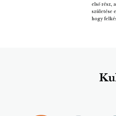
első rész,
születése 
hogy felké
Kul