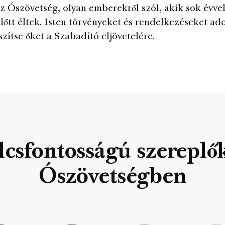
 az Ószövetség, olyan emberekről szól, akik sok évve
előtt éltek. Isten törvényeket és rendelkezéseket ado
szítse őket a Szabadító eljövetelére.
csfontosságú szereplő
Ószövetségben