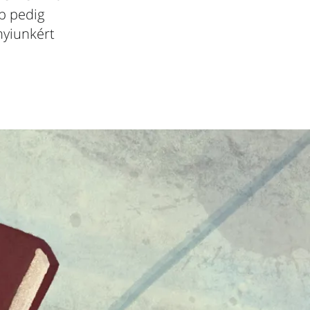
p pedig
nyiunkért