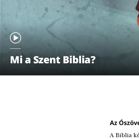
Mi a Szent Biblia?
Az Ószöv
A Biblia k