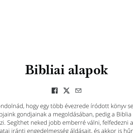
Bibliai alapok
ndolnád, hogy egy több évezrede íródott könyv se
jaink gondjainak a megoldásában, pedig a Bibli
szi. Segíthet neked jobb emberré válni, felfedezni a
tai iránti engedelmesség áldásait, és akkor is hű