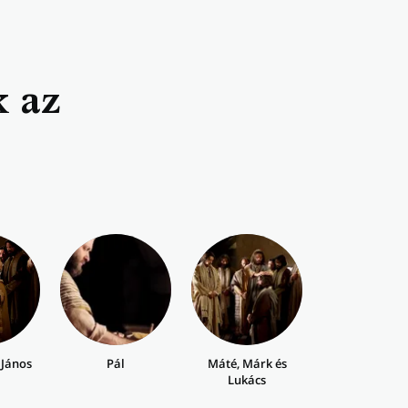
k az
 János
Pál
Máté, Márk és
Lukács