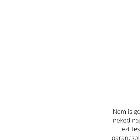
Nem is go
neked nap
ezt te
parancsola