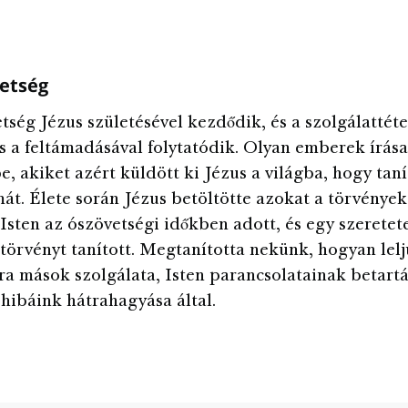
vetség
tség Jézus születésével kezdődik, és a szolgálattéte
és a feltámadásával folytatódik. Olyan emberek írása
e, akiket azért küldött ki Jézus a világba, hogy tan
át. Élete során Jézus betöltötte azokat a törvények
Isten az ószövetségi időkben adott, és egy szeretet
örvényt tanított. Megtanította nekünk, hogyan lel
a mások szolgálata, Isten parancsolatainak betartá
 hibáink hátrahagyása által.