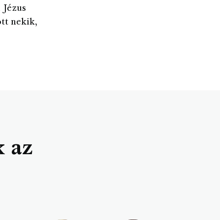
l Jézus
tt nekik,
k az