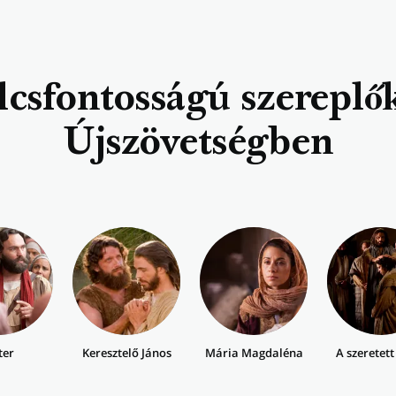
csfontosságú szereplő
Újszövetségben
ter
Keresztelő János
Mária Magdaléna
A szeretett