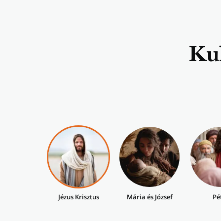
Kul
Jézus Krisztus
Mária és József
Pé