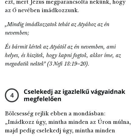
ezt, mert Jézus megparancsolta nekünk, hogy
az Ő nevében imádkozzunk.
„Mindig imádkozzatok tehát az Atyához az én
nevemben;
És bármit kértek az Atyától az én nevemben, ami
helyes, és hiszitek, hogy kapni fogtok, akkor íme, az
megadatik nektek” (3 Nefi 18:19–20).
Cselekedj az igazlelkű vágyaidnak
4
megfelelően
Bölcsesség rejlik ebben a mondásban:
„Imádkozz úgy, mintha minden az Úron múlna,
majd pedig cselekedj úgy, mintha minden