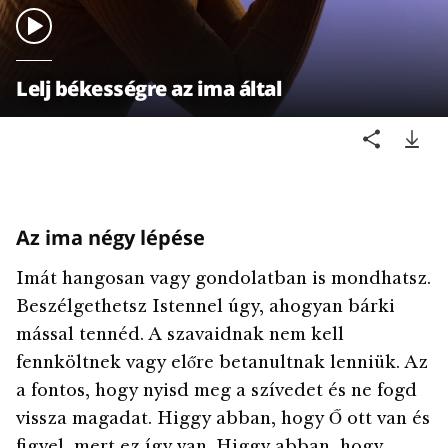
Lelj békességre az ima által
Az ima négy lépése
Imát hangosan vagy gondolatban is mondhatsz.
Beszélgethetsz Istennel úgy, ahogyan bárki
mással tennéd. A szavaidnak nem kell
fennköltnek vagy előre betanultnak lenniük. Az
a fontos, hogy nyisd meg a szívedet és ne fogd
vissza magadat. Higgy abban, hogy Ő ott van és
figyel, mert ez így van. Higgy abban, hogy