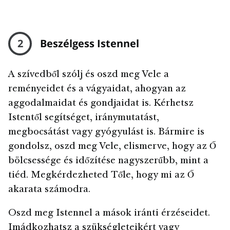
2
Beszélgess Istennel
A szívedből szólj és oszd meg Vele a
reményeidet és a vágyaidat, ahogyan az
aggodalmaidat és gondjaidat is. Kérhetsz
Istentől segítséget, iránymutatást,
megbocsátást vagy gyógyulást is. Bármire is
gondolsz, oszd meg Vele, elismerve, hogy az Ő
bölcsessége és időzítése nagyszerűbb, mint a
tiéd. Megkérdezheted Tőle, hogy mi az Ő
akarata számodra.
Oszd meg Istennel a mások iránti érzéseidet.
Imádkozhatsz a szükségleteikért vagy