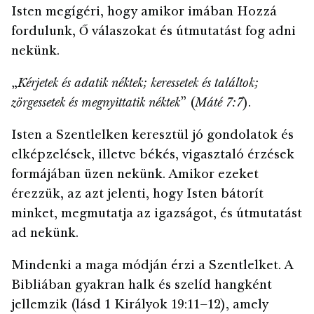
Isten megígéri, hogy amikor imában Hozzá
fordulunk, Ő válaszokat és útmutatást fog adni
nekünk.
„
Kérjetek és adatik néktek; keressetek és találtok;
zörgessetek és megnyittatik néktek
” (
Máté 7:7
).
Isten a Szentlelken keresztül jó gondolatok és
elképzelések, illetve békés, vigasztaló érzések
formájában üzen nekünk. Amikor ezeket
érezzük, az azt jelenti, hogy Isten bátorít
minket, megmutatja az igazságot, és útmutatást
ad nekünk.
Mindenki a maga módján érzi a Szentlelket. A
Bibliában gyakran halk és szelíd hangként
jellemzik (lásd 1 Királyok 19:11–12), amely