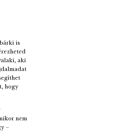
bárki is
érezheted
alaki, aki
ájdalmadat
segíthet
t, hogy
y
amikor nem
gy –