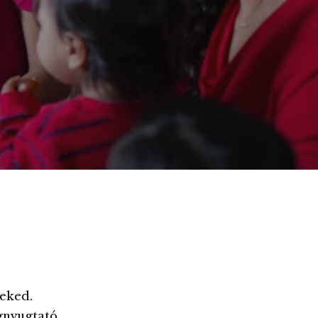
neked.
gnyugtató