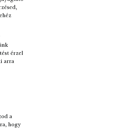
rzésed,
nehéz
sünk
tést érzel
i arra
zod a
ra, hogy