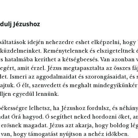
dulj Jézushoz
ltatások idején nehezedre eshet elképzelni, hogy 
 küzdelmeinket. Reménytelennek és elszigeteltnek 
s hatalmába keríthet a kétségbeesés. Van azonban v
gért, amit érzel. Jézus megtapasztalta az összes f
det. Ismeri az aggodalmaidat és szorongásaidat, és 
rajtuk. Ő élt, szenvedett és meghalt mindegyikünkér
lljen egyedül lennünk.
kességre lelhetsz, ha Jézushoz fordulsz, és néhán
at Őrá hagyod. Ő segíthet neked hordozni őket, 
 erősnek magadat. Jézus azt akarja, hogy boldog lé
 van, hogy támogatást nyújtson a nehéz időkben.