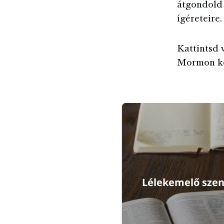
átgondold 
ígéreteire.
Kattintsd v
Mormon k
Lélekemelő szent