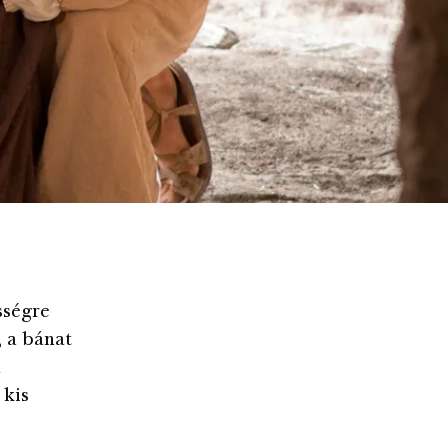
sségre
, a bánat
m
 kis