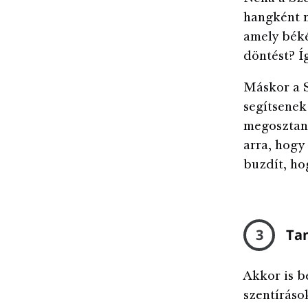
hangként n
amely béké
döntést? Í
Máskor a S
segítsenek
megosztani
arra, hogy 
buzdít, ho
3
Ta
Akkor is b
szentíráso