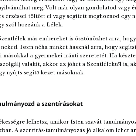
yilvánulhat meg. Volt már olyan gondolatod vagy é
s érzéssel töltött el vagy segített meghoznod egy 
gy szól hozzánk a Lélek.
zentlélek más embereket is ösztönözhet arra, hogy
 neked. Isten néha minket használ arra, hogy segít
 másokkal a gyermekei iránti szeretetét. Ha készte
szolgálj valakit, akkor az jöhet a Szentlélektől is, ak
gy nyújts segítő kezet másoknak.
nulmányozd a szentírásokat
ékességre lelhetsz, amikor Isten szavát tanulmányo
kban. A szentírás-tanulmányozás jó alkalom lehet ar