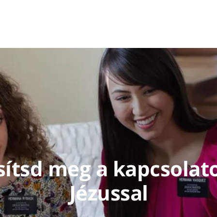
sítsd meg a kapcsolat
Jézussal