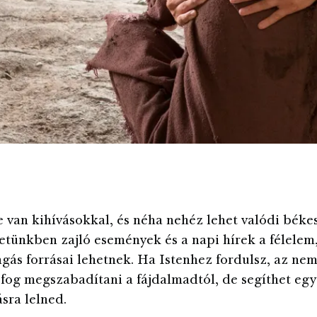
le van kihívásokkal, és néha nehéz lehet valódi béke
életünkben zajló események és a napi hírek a félelem
ngás forrásai lehetnek. Ha Istenhez fordulsz, az ne
l fog megszabadítani a fájdalmadtól, de segíthet egy
ra lelned.