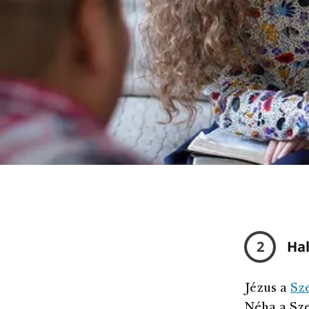
2
Hal
Jézus a
Sze
Néha a Sz