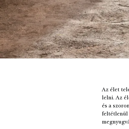
Az élet te
lelni. Az 
és a szoro
feltétlenü
megnyugvás