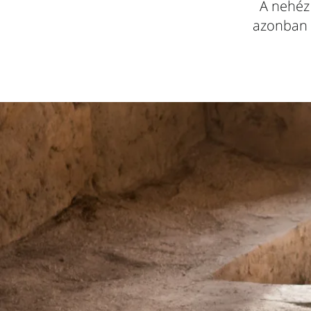
A nehéz
azonban t