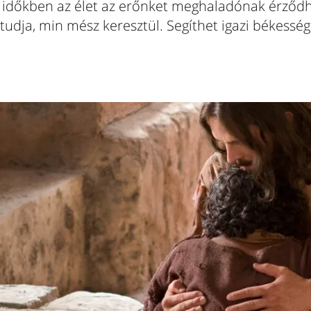
 időkben az élet az erőnket meghaladónak érződhe
udja, min mész keresztül. Segíthet igazi békesség