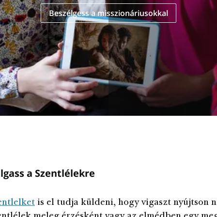
Beszélgess a misszionáriusokkal
lgass a Szentlélekre
ntlelket
is el tudja küldeni, hogy vigaszt nyújtson 
entlélek meleg érzésként vagy az elmédben egy me