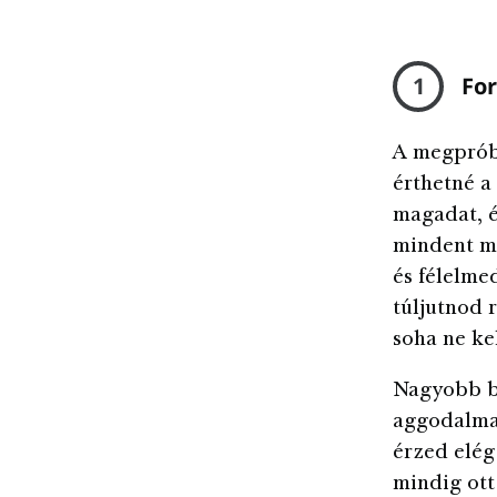
1
For
A megpróbá
érthetné a
magadat, é
mindent me
és félelme
túljutnod 
soha ne ke
Nagyobb bé
aggodalmad
érzed elég
mindig ott