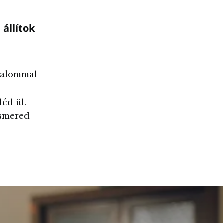
állítok
lkalommal
éd ül.
ismered