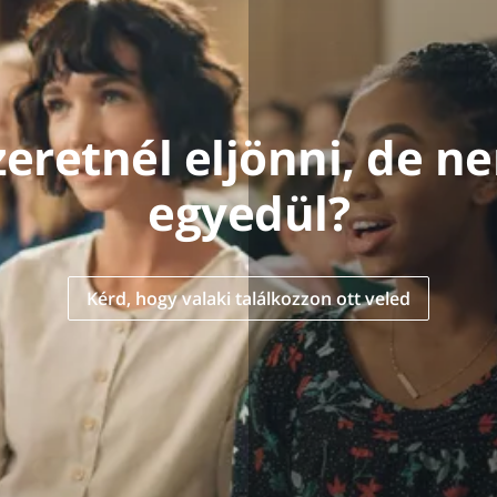
zeretnél eljönni, de n
egyedül?
Kérd, hogy valaki találkozzon ott veled