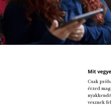
Mit vegye
Csak próbá
érzed maga
nyakkendőt
vesznek fe