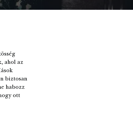
zösség
, ahol az
Mások
en biztosan
 ne habozz
hogy ott