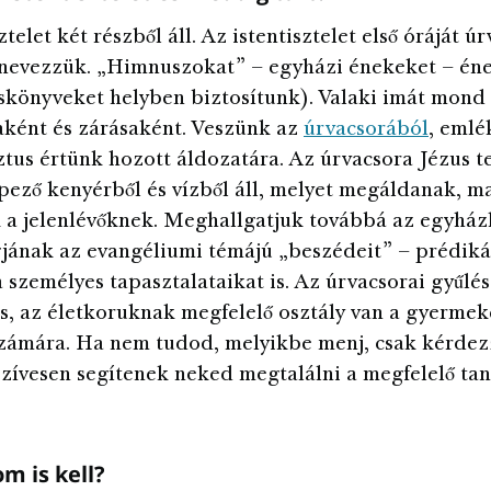
ztelet két részből áll. Az istentisztelet első óráját ú
 nevezzük. „Himnuszokat” – egyházi énekeket – én
könyveket helyben biztosítunk). Valaki imát mond 
ként és zárásaként. Veszünk az
úrvacsorából
, emlé
ztus értünk hozott áldozatára. Az úrvacsora Jézus te
épező kenyérből és vízből áll, melyet megáldanak, m
 a jelenlévőknek. Meghallgatjuk továbbá az egyhá
jának az evangéliumi témájú „beszédeit” – prédikác
a személyes tapasztalataikat is. Az úrvacsorai gyűlés
, az életkoruknak megfelelő osztály van a gyermek
számára. Ha nem tudod, melyikbe menj, csak kérde
 szívesen segítenek neked megtalálni a megfelelő ta
m is kell?