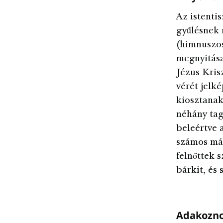
Az istentis
gyűlésnek
(himnuszos
megnyitása
Jézus Kris
vérét jelk
kiosztanak
néhány tag
beleértve 
számos más
felnőttek 
bárkit, és
Adakozno