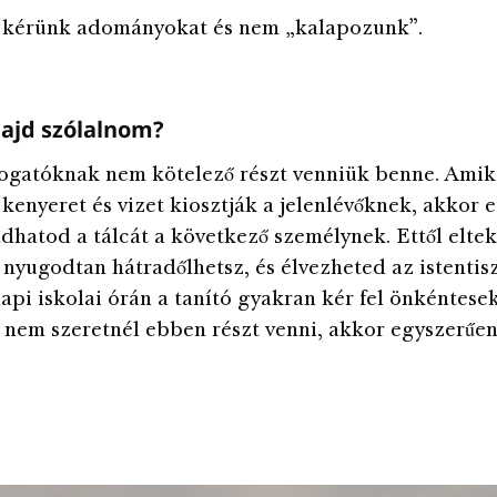
kérünk adományokat és nem „kalapozunk”.
majd szólalnom?
ogatóknak nem kötelező részt venniük benne. Amik
 kenyeret és vizet kiosztják a jelenlévőknek, akkor 
adhatod a tálcát a következő személynek. Ettől eltek
nyugodtan hátradőlhetsz, és élvezheted az istentisz
api iskolai órán a tanító gyakran kér fel önkéntesek
nem szeretnél ebben részt venni, akkor egyszerűen