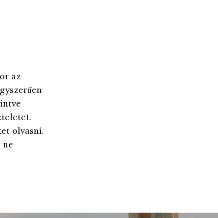
or az
egyszerűen
intve
teletet.
et olvasni.
 ne