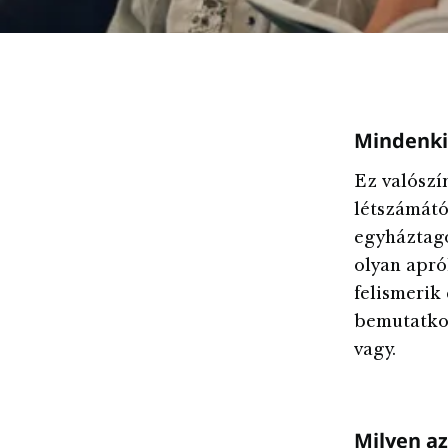
Mindenki 
Ez valószí
létszámátó
egyháztago
olyan apró
felismerik
bemutatkoz
vagy.
Milyen az