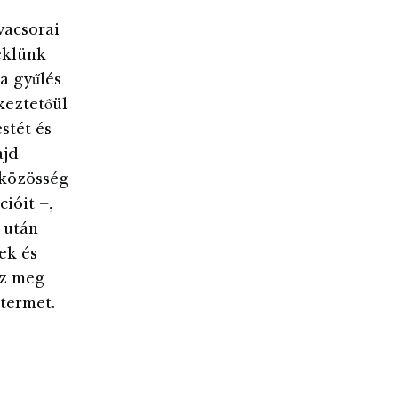
rvacsorai
eklünk
a gyűlés
keztetőül
stét és
ajd
zközösség
ióit –,
 után
ek és
zz meg
ntermet.