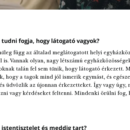
tudni fogja, hogy látogató vagyok?
nűleg függ az általad meglátogatott helyi egyházkö
l is. Vannak olyan, nagy létszámú egyházközösségek
knak talán fel sem tűnik, hogy látogató érkezett. 
k, hogy a tagok mind jól ismerik egymást, és egész
 és üdvözlik az újonnan érkezetteket. Így vagy úgy,
ni vagy kérdéseket feltenni. Mindenki örülni fog, 
 istentisztelet és meddig tart?