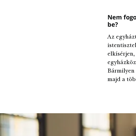
Nem fogo
be?
Az egyházt
istentiszt
elkísérjen
egyházközö
Bármilyen 
majd a töb