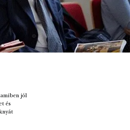
 amiben jól
et és
knyát