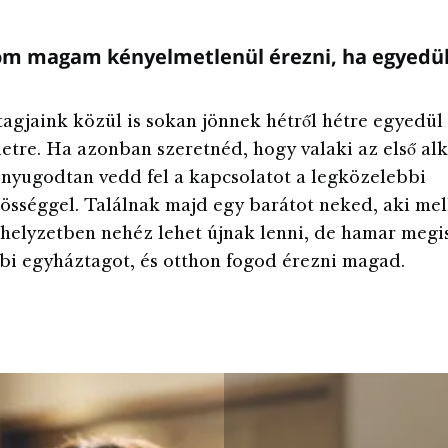
m magam kényelmetlenül érezni, ha egyedül 
agjaink közül is sokan jönnek hétről hétre egyedül
eletre. Ha azonban szeretnéd, hogy valaki az első a
, nyugodtan vedd fel a kapcsolatot a legközelebbi
sséggel. Találnak majd egy barátot neked, aki mell
helyzetben nehéz lehet újnak lenni, de hamar meg
bi egyháztagot, és otthon fogod érezni magad.