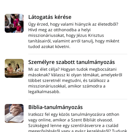
Látogatás kérése
Úgy érzed, hogy valami hiányzik az életedből?
Hívd meg az otthonodba a helyi
misszionáriusokat, hogy Jézus Krisztus
tanításairól, valamint arról tanulj, hogy miként
tudod azokat követni.
Személyre szabott tanulmányozás
Mi az élet célja? Hogyan tudok megbocsátani
másoknak? Válassz ki olyan témákat, amelyekről
többet szeretnél megtudni, és találkozz a
misszionáriusokkal, amikor számodra a
legalkalmasabb.
Biblia-tanulmányozás
Iratkozz fel egy közös tanulmányozásra otthon
vagy online, amikor a Szent Bibliát olvasod.
Szükséged lenne egy szentírásversre a család
megerősítéséről vagy a gyász kezeléséről? Tudunk