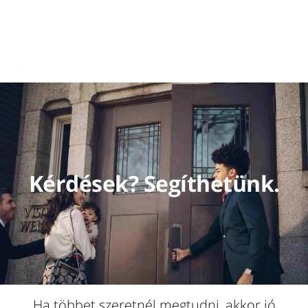
Kérdések? Segíthetünk.
Ha többet szeretnél megtudni, akkor jó