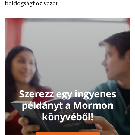
boldogsághoz vezet.
Szerezz egy ingyenes
példányt a Mormon
könyvéből!