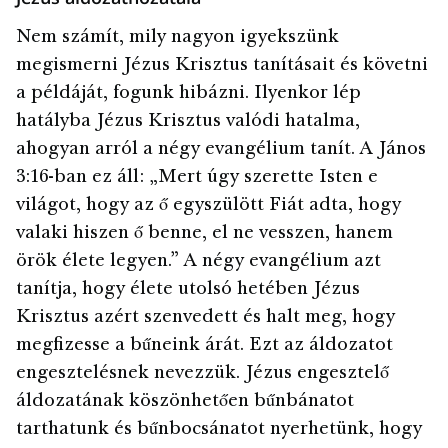
Nem számít, mily nagyon igyekszünk
megismerni Jézus Krisztus tanításait és követni
a példáját, fogunk hibázni. Ilyenkor lép
hatályba Jézus Krisztus valódi hatalma,
ahogyan arról a négy evangélium tanít. A János
3:16-ban ez áll: „Mert úgy szerette Isten e
világot, hogy az ő egyszülött Fiát adta, hogy
valaki hiszen ő benne, el ne vesszen, hanem
örök élete legyen.” A négy evangélium azt
tanítja, hogy élete utolsó hetében Jézus
Krisztus azért szenvedett és halt meg, hogy
megfizesse a bűneink árát. Ezt az áldozatot
engesztelésnek nevezzük. Jézus engesztelő
áldozatának köszönhetően bűnbánatot
tarthatunk és bűnbocsánatot nyerhetünk, hogy