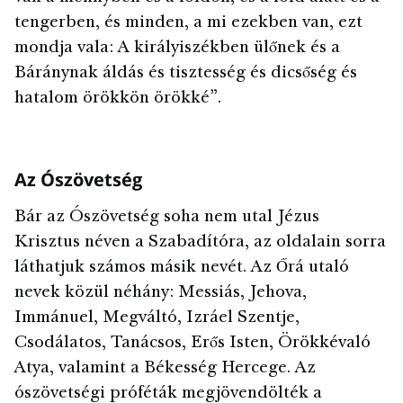
tengerben, és minden, a mi ezekben van, ezt
mondja vala: A királyiszékben ülőnek és a
Báránynak áldás és tisztesség és dicsőség és
hatalom örökkön örökké”.
Az Ószövetség
Bár az Ószövetség soha nem utal Jézus
Krisztus néven a Szabadítóra, az oldalain sorra
láthatjuk számos másik nevét. Az Őrá utaló
nevek közül néhány: Messiás, Jehova,
Immánuel, Megváltó, Izráel Szentje,
Csodálatos, Tanácsos, Erős Isten, Örökkévaló
Atya, valamint a Békesség Hercege. Az
ószövetségi próféták megjövendölték a