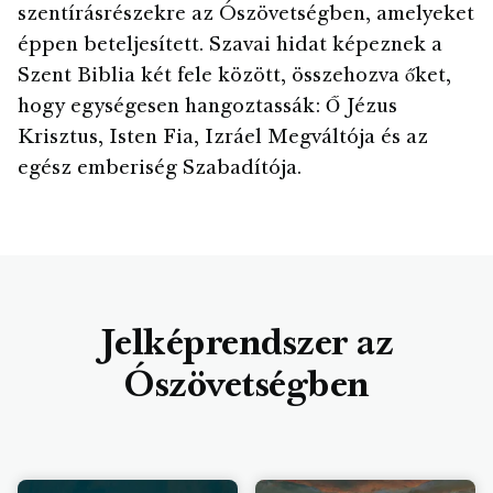
szentírásrészekre az Ószövetségben, amelyeket
éppen beteljesített. Szavai hidat képeznek a
Szent Biblia két fele között, összehozva őket,
hogy egységesen hangoztassák: Ő Jézus
Krisztus, Isten Fia, Izráel Megváltója és az
egész emberiség Szabadítója.
Jelképrendszer az
Ószövetségben