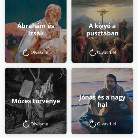
Ábrahám és
A kígyó a
Izsák
pusztában
Olvasd el
Olvasd el
Jónás és a nagy
Mózes törvénye
hal
Olvasd el
Olvasd el