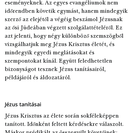
eseményeknek. Az egyes evangéliumok nem
időrendben követik egymást, hanem mindegyik
szerző az elejétől a végéig beszámol Jézusnak
az ősi Júdeában végzett szolgálattételéről. Ez
azt jelenti, hogy négy különböző szemszögből
vizsgálhatjuk meg Jézus Krisztus életét, és
mindegyik egyedi meglátásokat és
szempontokat kínál. Együtt feledhetetlen
bizonyságot tesznek Jézus tanításairól,
példájáról és áldozatáról.
Jézus tanításai
Jézus Krisztus az élete során sokféleképpen
tanított. Időnként feltett kérdésekre válaszolt.
Máskor prédikált az összegyűlt követőinek;