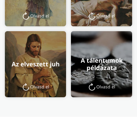
Olvasd el
Olvasd el
A tálentumok
Az elveszett juh
példázata
Olvasd el
Olvasd el