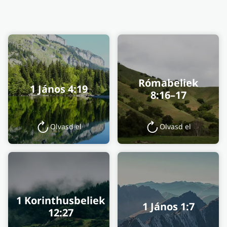
Rómabeliek
1 János 4:19
8:16–17
Olvasd el
Olvasd el
1 Korinthusbeliek
1 János 1:7
12:27