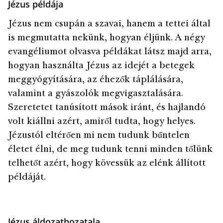
Jézus példája
Jézus nem csupán a szavai, hanem a tettei által
is megmutatta nekünk, hogyan éljünk. A négy
evangéliumot olvasva példákat látsz majd arra,
hogyan használta Jézus az idejét a betegek
meggyógyítására, az éhezők táplálására,
valamint a gyászolók megvigasztalására.
Szeretetet tanúsított mások iránt, és hajlandó
volt kiállni azért, amiről tudta, hogy helyes.
Jézustól eltérően mi nem tudunk bűntelen
életet élni, de meg tudunk tenni minden tőlünk
telhetőt azért, hogy kövessük az elénk állított
példáját.
Jézus áldozathozatala