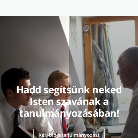
Hadd segítsünk neked
Isten szavának a
tanulmányozásában!
Kérj bibliatanulmányozást