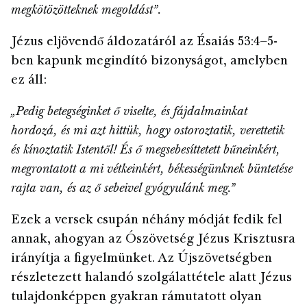
megkötözötteknek megoldást”.
Jézus eljövendő áldozatáról az Ésaiás 53:4–5-
ben kapunk megindító bizonyságot, amelyben
ez áll:
„Pedig betegséginket ő viselte, és fájdalmainkat
hordozá, és mi azt hittük, hogy ostoroztatik, verettetik
és kínoztatik Istentől! És ő megsebesíttetett bűneinkért,
megrontatott a mi vétkeinkért, békességünknek büntetése
rajta van, és az ő sebeivel gyógyulánk meg.”
Ezek a versek csupán néhány módját fedik fel
annak, ahogyan az Ószövetség Jézus Krisztusra
irányítja a figyelmünket. Az Újszövetségben
részletezett halandó szolgálattétele alatt Jézus
tulajdonképpen gyakran rámutatott olyan