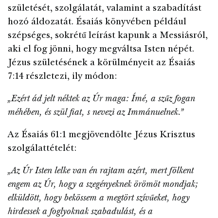
születését, szolgálatát, valamint a szabadítást
hozó áldozatát. Ésaiás könyvében például
szépséges, sokrétű leírást kapunk a Messiásról,
aki el fog jönni, hogy megváltsa Isten népét.
Jézus születésének a körülményeit az Ésaiás
7:14 részletezi, ily módon:
„Ezért ád jelt néktek az Úr maga: Ímé, a szűz fogan
méhében, és szül fiat, s nevezi az Immánuelnek.”
Az Ésaiás 61:1 megjövendölte Jézus Krisztus
szolgálattételét:
„Az Úr Isten lelke van én rajtam azért, mert fölkent
engem az Úr, hogy a szegényeknek örömöt mondjak;
elküldött, hogy bekössem a megtört szívűeket, hogy
hirdessek a foglyoknak szabadulást, és a