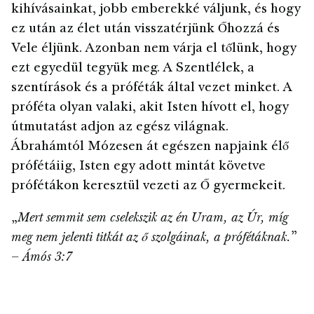
kihívásainkat, jobb emberekké váljunk, és hogy
ez után az élet után visszatérjünk Őhozzá és
Vele éljünk. Azonban nem várja el tőlünk, hogy
ezt egyedül tegyük meg. A Szentlélek, a
szentírások és a próféták által vezet minket. A
próféta olyan valaki, akit Isten hívott el, hogy
útmutatást adjon az egész világnak.
Ábrahámtól Mózesen át egészen napjaink élő
prófétáiig, Isten egy adott mintát követve
prófétákon keresztül vezeti az Ő gyermekeit.
„
Mert semmit sem cselekszik az én Uram, az Úr, míg
meg nem jelenti titkát az ő szolgáinak, a prófétáknak.
”
–
Ámós 3:7