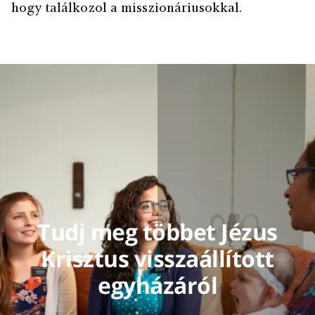
hogy találkozol a misszionáriusokkal.
Tudj meg többet Jézus
Krisztus visszaállított
egyházáról