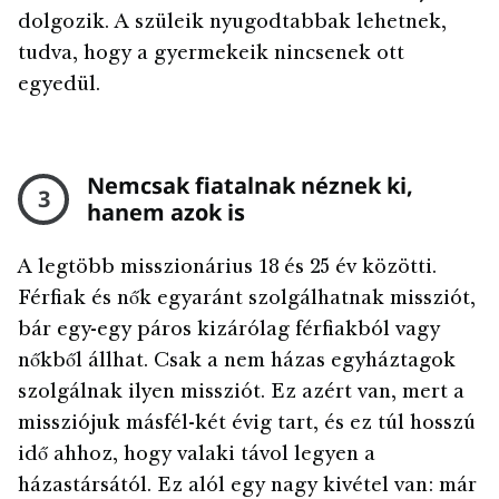
dolgozik. A szüleik nyugodtabbak lehetnek,
tudva, hogy a gyermekeik nincsenek ott
egyedül.
Nemcsak fiatalnak néznek ki,
3
hanem azok is
A legtöbb misszionárius 18 és 25 év közötti.
Férfiak és nők egyaránt szolgálhatnak missziót,
bár egy-egy páros kizárólag férfiakból vagy
nőkből állhat. Csak a nem házas egyháztagok
szolgálnak ilyen missziót. Ez azért van, mert a
missziójuk másfél-két évig tart, és ez túl hosszú
idő ahhoz, hogy valaki távol legyen a
házastársától. Ez alól egy nagy kivétel van: már