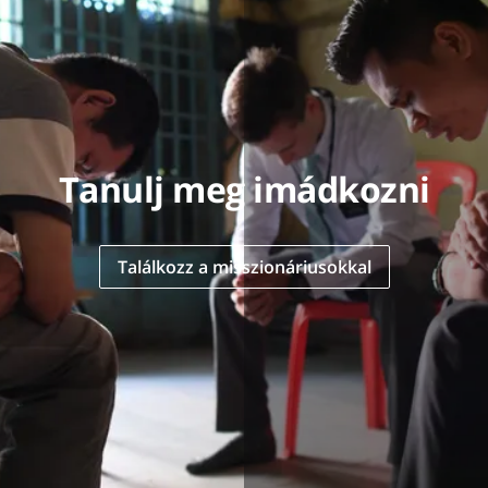
Tanulj meg imádkozni
Találkozz a misszionáriusokkal