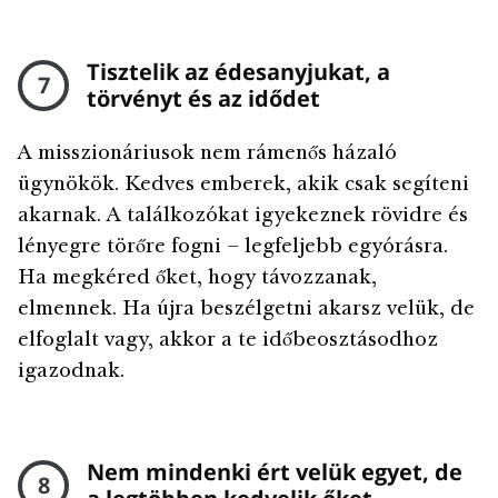
Tisztelik az édesanyjukat, a
7
törvényt és az idődet
A misszionáriusok nem rámenős házaló
ügynökök. Kedves emberek, akik csak segíteni
akarnak. A találkozókat igyekeznek rövidre és
lényegre törőre fogni – legfeljebb egyórásra.
Ha megkéred őket, hogy távozzanak,
elmennek. Ha újra beszélgetni akarsz velük, de
elfoglalt vagy, akkor a te időbeosztásodhoz
igazodnak.
Nem mindenki ért velük egyet, de
8