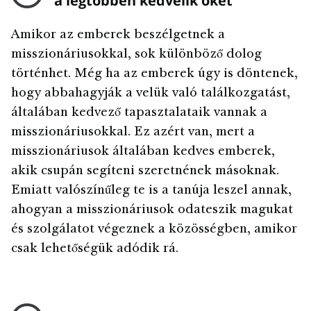
a legtöbben kedvelik őket
Amikor az emberek beszélgetnek a
misszionáriusokkal, sok különböző dolog
történhet. Még ha az emberek úgy is döntenek,
hogy abbahagyják a velük való találkozgatást,
általában kedvező tapasztalataik vannak a
misszionáriusokkal. Ez azért van, mert a
misszionáriusok általában kedves emberek,
akik csupán segíteni szeretnének másoknak.
Emiatt valószínűleg te is a tanúja leszel annak,
ahogyan a misszionáriusok odateszik magukat
és szolgálatot végeznek a közösségben, amikor
csak lehetőségük adódik rá.