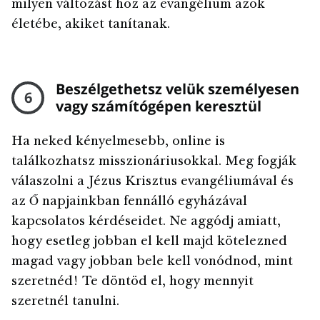
milyen változást hoz az evangélium azok
életébe, akiket tanítanak.
Beszélgethetsz velük személyesen
6
vagy számítógépen keresztül
Ha neked kényelmesebb, online is
találkozhatsz misszionáriusokkal. Meg fogják
válaszolni a Jézus Krisztus evangéliumával és
az Ő napjainkban fennálló egyházával
kapcsolatos kérdéseidet. Ne aggódj amiatt,
hogy esetleg jobban el kell majd kötelezned
magad vagy jobban bele kell vonódnod, mint
szeretnéd! Te döntöd el, hogy mennyit
szeretnél tanulni.