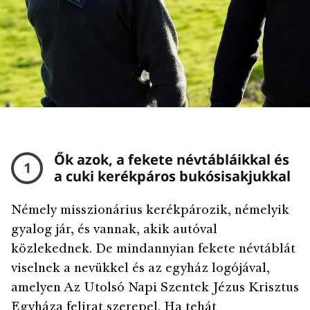
Ők azok, a fekete névtábláikkal és
1
a cuki kerékpáros bukósisakjukkal
Némely misszionárius kerékpározik, némelyik
gyalog jár, és vannak, akik autóval
közlekednek. De mindannyian fekete névtáblát
viselnek a nevükkel és az egyház logójával,
amelyen Az Utolsó Napi Szentek Jézus Krisztus
Egyháza felirat szerepel. Ha tehát