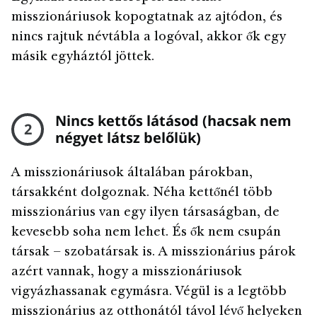
misszionáriusok kopogtatnak az ajtódon, és
nincs rajtuk névtábla a logóval, akkor ők egy
másik egyháztól jöttek.
Nincs kettős látásod (hacsak nem
2
négyet látsz belőlük)
A misszionáriusok általában párokban,
társakként dolgoznak. Néha kettőnél több
misszionárius van egy ilyen társaságban, de
kevesebb soha nem lehet. És ők nem csupán
társak – szobatársak is. A misszionárius párok
azért vannak, hogy a misszionáriusok
vigyázhassanak egymásra. Végül is a legtöbb
misszionárius az otthonától távol lévő helyeken