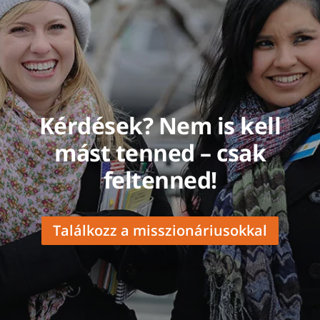
Kérdések? Nem is kell
mást tenned – csak
feltenned!
Találkozz a misszionáriusokkal