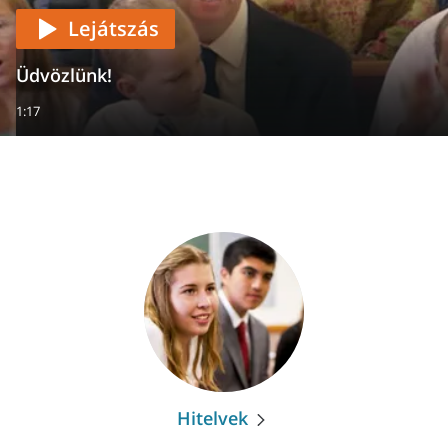
Lejátszás
Üdvözlünk!
1:17
Hitelvek