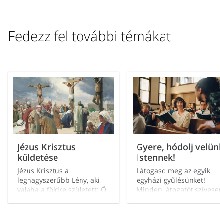
rendelkező személyek a kezeiket a megkeresztelt személy
kell keresztelkedni a tagság elnyeréséhez.
fejére helyezik, az egyház tagjává konfirmálják, és a
Fedezz fel további témákat
Szentlélek ajándékát adományozzák neki.
Jézus Krisztus
Gyere, hódolj velün
küldetése
Istennek!
Jézus Krisztus a
Látogasd meg az egyik
legnagyszerűbb Lény, aki
egyházi gyűlésünket!
valaha a földre született: Ő
Minden látogatót szívese
a mi tökéletes példánk. Ő az
fogadunk.
uraknak Ura, a Teremtő, a
mi Szabadítónk, és azért jött