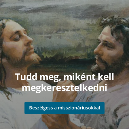
Tudd meg, miként kell
megkeresztelkedni
Beszélgess a misszionáriusokkal