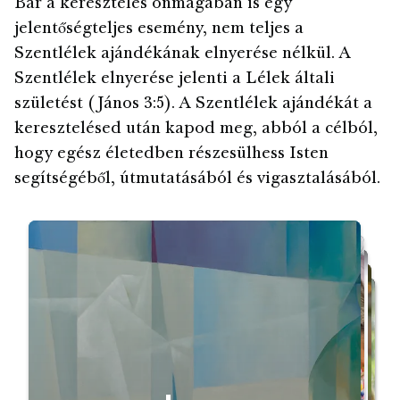
Bár a keresztelés önmagában is egy
jelentőségteljes esemény, nem teljes a
Szentlélek ajándékának elnyerése nélkül. A
Szentlélek elnyerése jelenti a Lélek általi
születést (János 3:5). A Szentlélek ajándékát a
keresztelésed után kapod meg, abból a célból,
hogy egész életedben részesülhess Isten
segítségéből, útmutatásából és vigasztalásából.
Ugrás az elejére