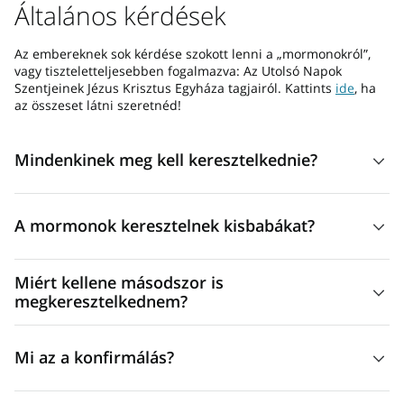
Általános kérdések
Az embereknek sok kérdése szokott lenni a „mormonokról”,
vagy tiszteletteljesebben fogalmazva: Az Utolsó Napok
Szentjeinek Jézus Krisztus Egyháza tagjairól. Kattints
ide
, ha
az összeset látni szeretnéd!
Mindenkinek meg kell keresztelkednie?
Igen. Jézus világossá tette a János 3-ban, miszerint víztől és
A mormonok keresztelnek kisbabákat?
lélektől kell születnünk ahhoz, hogy belépjünk a menny
királyságába.
Az utolsó napi szentek hiszik, hogy az embereknek
Miért kellene másodszor is
képesnek kell lenniük arra, hogy különbséget tegyenek a
megkeresztelkednem?
helyes és a helytelen között, amikor megkeresztelkednek.
Ha egy keresztelést a megfelelő felhatalmazás nélkül
Az egyház tagjai ezért nem keresztelnek csecsemőket,
Mi az a konfirmálás?
végeztek, vagy a módja nem egyezett azzal, ahogy a
hanem a gyermekek 8 éves koruk után keresztelkedhetnek
Szabadítót megkeresztelték, azt újból el kell végezni. Az
meg.
A keresztelés után a megfelelő papsági felhatalmazással
Utolsó Napok Szentjeinek Jézus Krisztus Egyházában meg