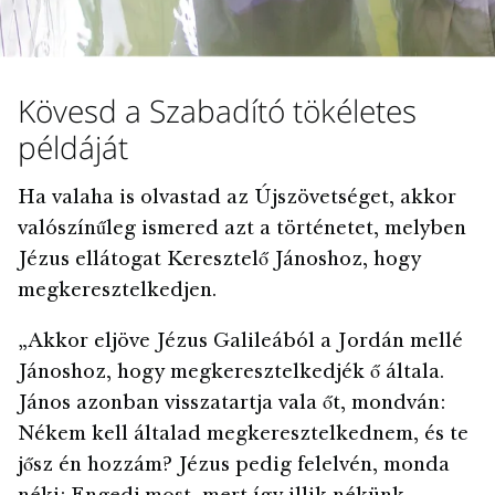
Kövesd a Szabadító tökéletes
példáját
Ha valaha is olvastad az Újszövetséget, akkor
valószínűleg ismered azt a történetet, melyben
Jézus ellátogat Keresztelő Jánoshoz, hogy
megkeresztelkedjen.
„Akkor eljöve Jézus Galileából a Jordán mellé
Jánoshoz, hogy megkeresztelkedjék ő általa.
János azonban visszatartja vala őt, mondván:
Nékem kell általad megkeresztelkednem, és te
jősz én hozzám? Jézus pedig felelvén, monda