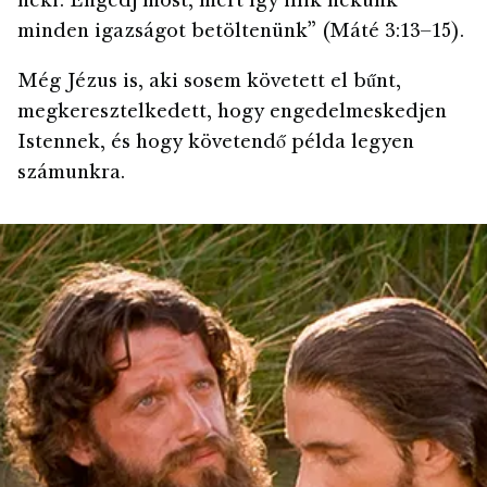
néki: Engedj most, mert így illik nékünk
minden igazságot betöltenünk” (Máté 3:13–15).
Még Jézus is, aki sosem követett el bűnt,
megkeresztelkedett, hogy engedelmeskedjen
Istennek, és hogy követendő példa legyen
számunkra.