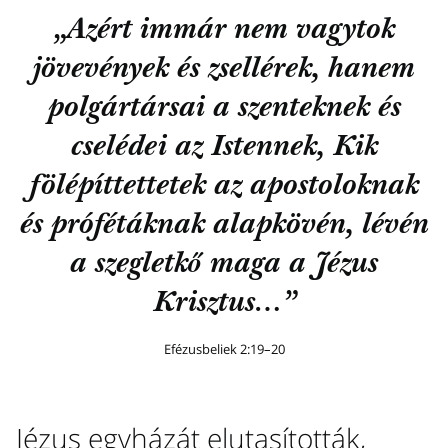
„Azért immár nem vagytok
jövevények és zsellérek, hanem
polgártársai a szenteknek és
cselédei az Istennek, Kik
fölépíttettetek az apostoloknak
és prófétáknak alapkövén, lévén
a szegletkő maga a Jézus
Krisztus…”
Efézusbeliek 2:19–20
Jézus egyházát elutasították,