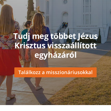
Tudj meg többet Jézus
Krisztus visszaállított
egyházáról
Találkozz a misszionáriusokkal