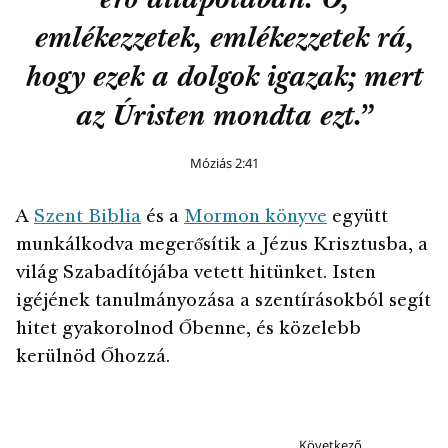
érő állapotában. Ó,
emlékezzetek, emlékezzetek rá,
hogy ezek a dolgok igazak; mert
az Úristen mondta ezt.”
Móziás 2:41
A
Szent Biblia
és a
Mormon könyve
együtt
munkálkodva megerősítik a Jézus Krisztusba, a
világ Szabadítójába vetett hitünket. Isten
igéjének tanulmányozása a szentírásokból segít
hitet gyakorolnod Őbenne, és közelebb
kerülnöd Őhozzá.
Következő