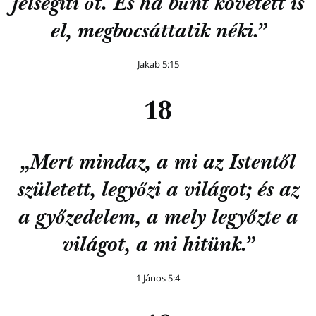
felsegíti őt. És ha bűnt követett is
el, megbocsáttatik néki.”
Jakab 5:15
18
„Mert mindaz, a mi az Istentől
született, legyőzi a világot; és az
a győzedelem, a mely legyőzte a
világot, a mi hitünk.”
1 János 5:4