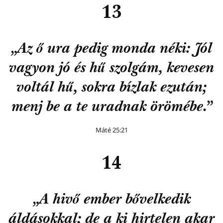
13
„Az ő ura pedig monda néki: Jól
vagyon jó és hű szolgám, kevesen
voltál hű, sokra bízlak ezután;
menj be a te uradnak örömébe.”
Máté 25:21
14
„A hivő ember bővelkedik
áldásokkal; de a ki hirtelen akar