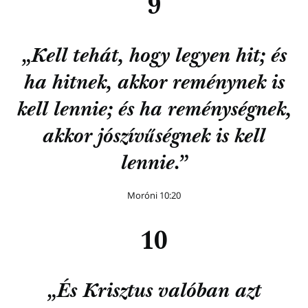
9
„Kell tehát, hogy legyen hit; és
ha hitnek, akkor reménynek is
kell lennie; és ha reménységnek,
akkor jószívűségnek is kell
lennie.”
Moróni 10:20
10
„És Krisztus valóban azt