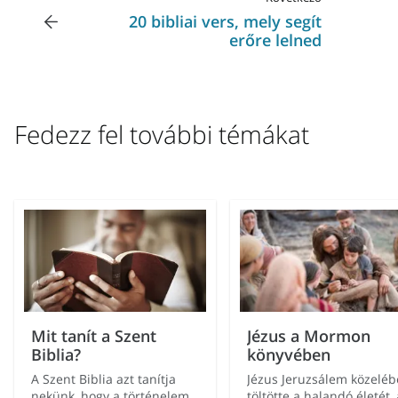
20 bibliai vers, mely segít
erőre lelned
Fedezz fel további témákat
Mit tanít a Szent
Jézus a Mormon
Biblia?
könyvében
A Szent Biblia azt tanítja
Jézus Jeruzsálem közelé
nekünk, hogy a történelem
töltötte a halandó életét, 