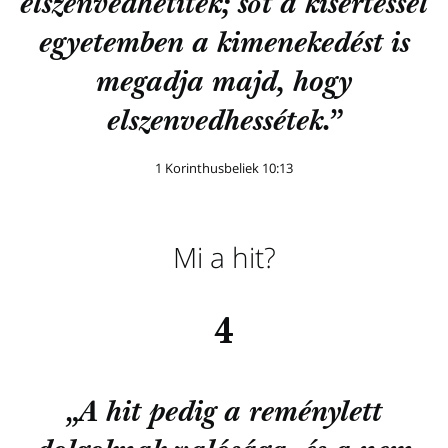
elszenvedhetitek; sőt a kísértéssel
egyetemben a kimenekedést is
megadja majd, hogy
elszenvedhessétek.”
1 Korinthusbeliek 10:13
Mi a hit?
4
„A hit pedig a reménylett