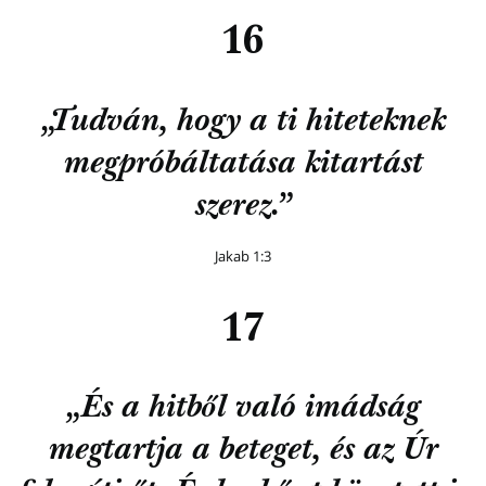
16
„Tudván, hogy a ti hiteteknek
megpróbáltatása kitartást
szerez.”
Jakab 1:3
17
„És a hitből való imádság
megtartja a beteget, és az Úr