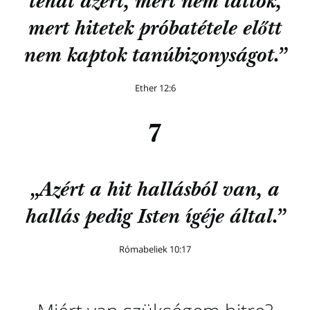
tehát azért, mert nem láttok,
mert hitetek próbatétele előtt
nem kaptok tanúbizonyságot.”
Ether 12:6
7
„Azért a hit hallásból van, a
hallás pedig Isten ígéje által.”
Rómabeliek 10:17