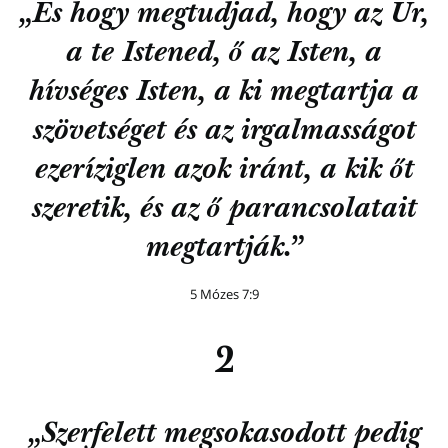
„És hogy megtudjad, hogy az Úr,
a te Istened, ő az Isten, a
hívséges Isten, a ki megtartja a
szövetséget és az irgalmasságot
ezeríziglen azok iránt, a kik őt
szeretik, és az ő parancsolatait
megtartják.”
5 Mózes 7:9
2
„Szerfelett megsokasodott pedig