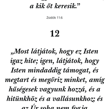
a kik őt keresik.”
Zsidók 11:6
12
„Most látjátok, hogy ez Isten
igaz hite; igen, látjátok, hogy
Isten mindaddig támogat, és
megtart és megőriz minket, amíg
hűségesek vagyunk hozzá, és a
hitünkhöz és a vallásunkhoz; és
az Úr soha nem fogja