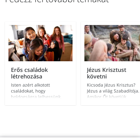
beszédük, az öltözködésük és a viselkedésük terén.
Igyekeznek például elkerülni, hogy dolgozniuk kelljen
vasárnap, és ezáltal elmehessenek istentiszteletre,
szolgálhassanak másokat, és a családjukkal lehessenek.
Továbbá az egyház hithű tagjai nem dohányoznak, nem
isznak és nem szerencsejátékoznak.
Erős családok
Jézus Krisztust
létrehozása
követni
Isten azért alkotott
Kicsoda Jézus Krisztus?
családokat, hogy
Jézus a világ Szabadítója.
boldogságra lelhessünk,
Amikor Őt követjük,
hogy szeretetteljes
nagyobb békességre és
légkörben tanulhassunk, és
boldogságra lelünk az
hogy közösen
életben.
felkészülhessünk az örök
életre.