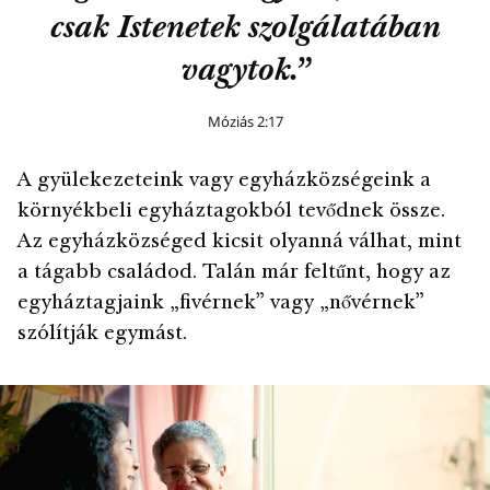
csak Istenetek szolgálatában
vagytok.”
Móziás 2:17
A gyülekezeteink vagy egyházközségeink a
környékbeli egyháztagokból tevődnek össze.
Az egyházközséged kicsit olyanná válhat, mint
a tágabb családod. Talán már feltűnt, hogy az
egyháztagjaink „fivérnek” vagy „nővérnek”
szólítják egymást.