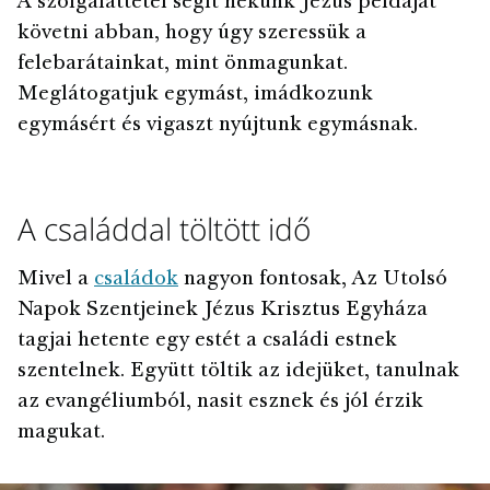
A szolgálattétel segít nekünk Jézus példáját
követni abban, hogy úgy szeressük a
felebarátainkat, mint önmagunkat.
Meglátogatjuk egymást, imádkozunk
egymásért és vigaszt nyújtunk egymásnak.
A családdal töltött idő
Mivel a
családok
nagyon fontosak, Az Utolsó
Napok Szentjeinek Jézus Krisztus Egyháza
tagjai hetente egy estét a családi estnek
szentelnek. Együtt töltik az idejüket, tanulnak
az evangéliumból, nasit esznek és jól érzik
magukat.