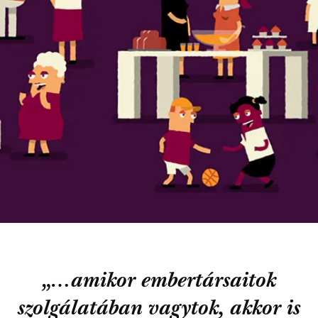
„…amikor embertársaitok
szolgálatában vagytok, akkor is