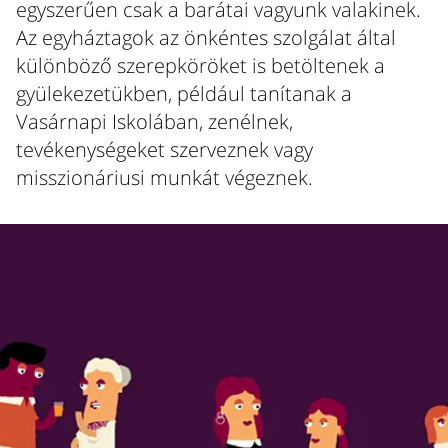
egyszerűen csak a barátai vagyunk valakinek.
Az egyháztagok az önkéntes szolgálat által
különböző szerepköröket is betöltenek a
gyülekezetükben, például tanítanak a
Vasárnapi Iskolában, zenélnek,
tevékenységeket szerveznek vagy
misszionáriusi munkát végeznek.